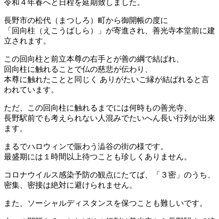
令和４年春へと日程を延期致しました。
長野市の松代（まつしろ）町から御開帳の度に
「回向柱（えこうばしら）」が寄進され、善光寺本堂前に建
立されます。
この回向柱と前立本尊の右手とが善の綱で結ばれ、
回向柱に触れることで仏の慈悲が伝わり、
本尊に触れたことと同じく ありがたいご縁が結ばれると言
われています。
ただ、この回向柱に触れるまでには何時もの善光寺、
長野駅前でも考えられない人混みでたいへん長い行列が出来
ます。
まるでハロウィンで賑わう澁谷の街の様です。
最盛期には１時間以上待つことも珍しくありません。
コロナウイルス感染予防の観点にたてば、「３密」のうち、
密集、密接は絶対に避けられません。
また、ソーシャルディスタンスを保つことも難しいです。