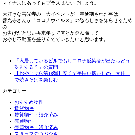
マイナスはあってもプラスはないでしょう。
大好きな善光寺の一大イベントが一年延期された事は、
善光寺さんが「コロナウイルス」の恐ろしさを知らせるため
の
お告げだと思い再来年まで何とか踏ん張って
おやじ不動産を盛り立てていきたいと思います。
「入居しているビルでもしコロナ感染者が出たらどう
対処する？」の質問
【おやじぶら第18弾】安くて美味い懐かしの「文佳」
で焼きそばを楽しむ
カテゴリー
おすすめ物件
賃貸物件
賃貸物件・紹介済み
売買物件
売買物件・紹介済み
スタッフのつぶやき