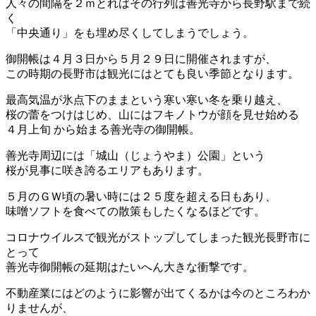
人々の間隔を２ｍとればその行列は善光寺から長野駅まで続
く
「中央通り」をも埋め尽くしてしまうでしょう。
御開帳は４月３日から５月２９日に開催されますが、
この時期の長野市は観光にはとても良い季節となります。
最高気温が氷点下のままという寒い寒い冬を乗り越え、
桜の蕾をつけはじめ、山にはフキノトウが顔を見せ始める
４月上旬 から始まる善光寺の御開帳。
善光寺周辺には「城山（じょうやま）公園」という
桜が見事に咲き誇るエリアもあります。
５月のＧＷ頃の暑い時には２５度を超える日もあり、
味噌ソフトを食べての散策もしたくなるほどです。
コロナウイルスで観光がストップしてしまった観光長野市に
とって
善光寺御開帳の延期はたいへん大きな衝撃です。
不動産業にはどのように影響が出てくるかは今のところわか
りませんが、