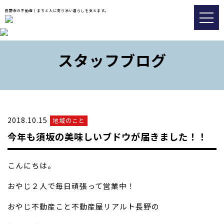
長野市の不動産｜まちと人に寄り添い暮らしを支えます。
トップ
スタッフブログ
おすすめ物件
会社情報
販売実績事例
2018.10.15
地域のこと
スタッフブログ
今年も須坂の美味しいブドウが届きました！！
アクセス
こんにちは。
026-217-8533
おやじ２人で毎日頑張って営業中！
おやじ不動産こと不動産屋リアルト長野の
不動産の査定についてはこちら