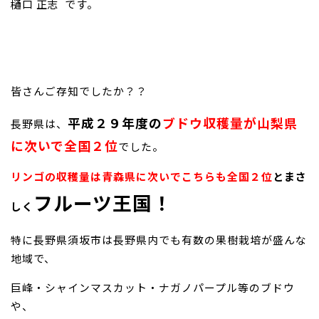
樋口 正志
です。
お問い合わせ
皆さんご存知でしたか？？
平成２９年度の
ブドウ収穫量が山梨県
長野県は、
に次いで全国２位
でした。
リンゴの収穫量は青森県に次いでこちらも全国２位
とまさ
フルーツ王国！
しく
特に長野県須坂市は長野県内でも有数の果樹栽培が盛んな
地域で、
巨峰・シャインマスカット・ナガノパープル等のブドウ
や、