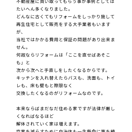
不動産屋に買い取ってもらう
事が事例としては
たいへん多くなりました。
どんなに古くてもリフォームをしっかり施して
再生住宅として販売をする大手業者も
います
が、
当社ではかかる費用と保証の問題があり出来ま
せん。
何故ならリフォームは「ここを直せばあそこ
も」と
次から次へと手直しをしたくなる
からです。
キッチンを入れ替えたらバスも、洗面も、トイ
レも、床も壁もと際限なく
交換
したくなるのがリフォームなのです。
本来ならばまだなだ住める家ですが法律が厳し
くなればなるほど
解体されていく家は増えます。
空家を減らすために自治体も一生懸命に策を練