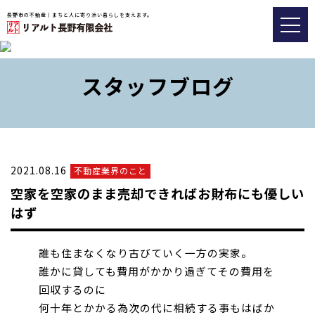
長野市の不動産｜まちと人に寄り添い暮らしを支えます。
トップ
おすすめ物件
スタッフブログ
会社情報
販売実績事例
2021.08.16
不動産業界のこと
スタッフブログ
空家を空家のまま売却できればお財布にも優しい
アクセス
はず
026-217-8533
誰も住まなくなり古びていく一方の実家。
誰かに貸しても費用がかかり過ぎてその費用を
回収するのに
不動産の査定についてはこちら
何十年とかかる為次の代に相続する事もはばか