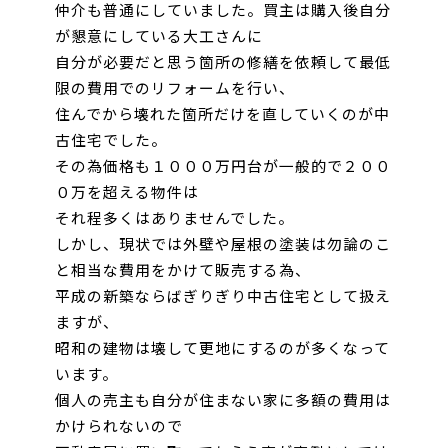
仲介も普通に
していました。買主は購入後自分
が懇意にしている大工さんに
自分が必要だと思う箇所の
修繕を依頼して最低
限の費用でのリフォームを行い、
住んでから壊れた箇所だけを直して
いくのが中
古住宅でした。
その為価格も１０００万円台が一般的で
２００
０万を超える物件
は
それ程多くはありませんでした。
しかし、現状では外壁や屋根の塗装は勿論のこ
と相当な費用をかけて販売する為、
平成の新築
ならばぎりぎり中古住宅として扱え
ますが、
昭和の建物は壊して更地にするのが多くなって
います。
個人の売主も自分が住まない家に多額の費用は
かけられないので