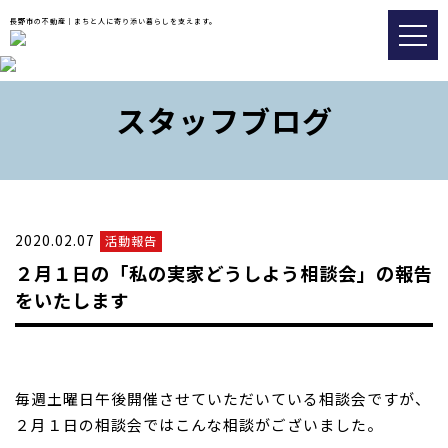
長野市の不動産｜まちと人に寄り添い暮らしを支えます。
トップ
スタッフブログ
おすすめ物件
会社情報
販売実績事例
2020.02.07
活動報告
スタッフブログ
２月１日の「私の実家どうしよう相談会」の報告
アクセス
をいたします
026-217-8533
毎週土曜日午後開催させていただいている相談会ですが、
不動産の査定についてはこちら
２月１日の相談会ではこんな相談がございました。