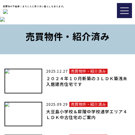
長野市の不動産｜まちと人に寄り添い暮らしを支えます。
トップ
売買物件・紹介済み
おすすめ物件
会社情報
販売実績事例
2025.12.27
売買物件・紹介済み
スタッフブログ
２０２４年１０月新築の３ＬＤＫ築浅未
入居建売住宅です
アクセス
2025.09.29
売買物件・紹介済み
026-217-8533
大豆島小学校＆犀陵中学校通学エリア４
ＬＤＫ中古住宅のご案内
不動産の査定についてはこちら