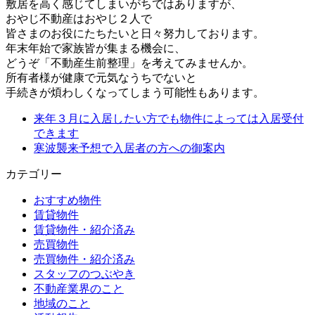
敷居を高く
感じてしまいがちではありますが、
おやじ不動産はおやじ２人で
皆さまのお役に
たちたいと日々努力しております。
年末年始で家族皆が集まる機会に、
どうぞ「不動産生前整理」
を考えてみません
か。
所有者様が健康で元気なうちでないと
手続きが煩わしくなってしま
う可能性
もあります。
来年３月に入居したい方でも物件によっては入居受付
できます
寒波襲来予想で入居者の方への御案内
カテゴリー
おすすめ物件
賃貸物件
賃貸物件・紹介済み
売買物件
売買物件・紹介済み
スタッフのつぶやき
不動産業界のこと
地域のこと