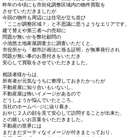
昨年の今頃にも
市街化調整区域内の物件買取を
させていただきまし
たが
今回
の物件も周辺には住宅が立ち並び
「ここが調整区域？」
と不思議に思うよう
なエリアです。
建て替えや第三者への売却に
問題が無いかを弊社顧問の
小池悠土地
家屋調査士
に調査いただくと、
市役所から「都市計画法に係る証明」
が無事発行され
問題が
無い事のお墨付きをいただき
安心して買取をさせていただきました
。
相談者様からは、
所有者が元気なうちに整理しておきたかったが
不動産屋に知り
合いもいないし、
不動産屋は怖いイメージがあるので
どうしようか悩んでいた
ところ、
当社のホームペ−ジに辿り着き、
おやじ２人の顔を見て安心して訪問
することが出来た、
との嬉しいお言葉をいただきました。
不動産の世界には
まだまだダーティなイメージが付きまとっており
、