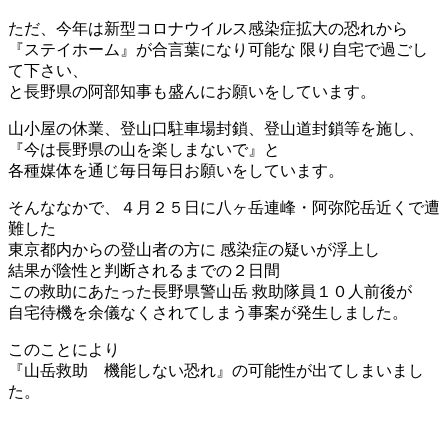
ただ、今年は新型コロナウイルス感染症拡大の恐れから
『ステイホーム』が合言葉になり可能な 限り自宅で過ごし
て下さい、
と長野県の阿部知事も盛んにお願いをしています。
山小屋の休業、登山口駐車場封鎖、登山道封鎖等を施し、
『今は長野県の山を楽しまないで』と
各種媒体を通じ毎日毎日お願いをしています。
そんななかで、４月２５日に八ヶ岳連峰・阿弥陀岳近くで遭
難した
東京都内からの登山者の方に 感染症の疑いが浮上し
結果が陰性と判断されるまでの２日間
この救助にあたった長野県警山岳 救助隊員１０人前後が
自宅待機を余儀なくされてしまう事案が発生しました。
このことにより
『山岳救助 機能しない恐れ』の可能性が出てしまいまし
た。