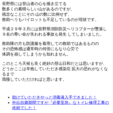
長野県には登山者の心を掻き立てる
数多くの素晴らしい山があるのですが、
残念なことにその 山の数に比例せず、
救助ヘリもパイロットも不足しているのが現状です。
平成２９年３月には長野県消防防災ヘリコプターが墜落し
９名の尊い命が失われる事故も発生 してしまいました。
救助隊の方も防護服を着用しての救助ではあるものの
その恐怖感は通常時の何倍にもなり心労で
体調を崩してしまうかも知れません。
このところ天候も良く絶好の登山日和だとは思いますが、
どうかここは辛抱していただき感染症 拡大の恐れがなくな
るまで
我慢していただければと思います。
助けていただきやっと消毒液入手できました！
外出自粛期間ですが『必要至急』なトイレ修理工事の
依頼でした！