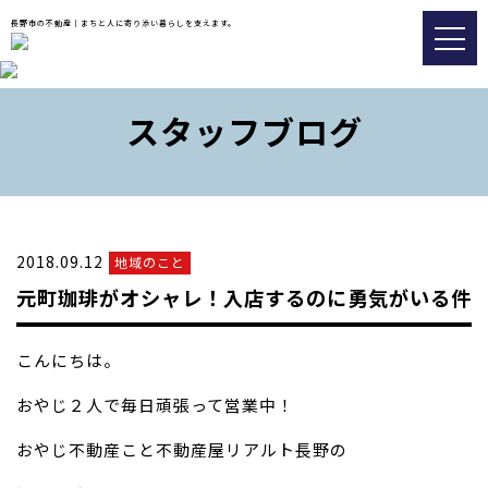
長野市の不動産｜まちと人に寄り添い暮らしを支えます。
トップ
スタッフブログ
おすすめ物件
会社情報
販売実績事例
2018.09.12
地域のこと
スタッフブログ
元町珈琲がオシャレ！入店するのに勇気がいる件
アクセス
こんにちは。
026-217-8533
おやじ２人で毎日頑張って営業中！
おやじ不動産こと不動産屋リアルト長野の
不動産の査定についてはこちら