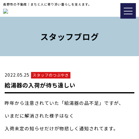
長野市の不動産｜まちと人に寄り添い暮らしを支えます。
トップ
おすすめ物件
スタッフブログ
会社情報
販売実績事例
2022.05.25
スタッフのつぶやき
スタッフブログ
給湯器の入荷が待ち遠しい
アクセス
昨年から注意されていた「給湯器の品不足」ですが、
026-217-8533
いまだに解消された様子はなく
不動産の査定についてはこ
入荷未定の知らせだけが物悲しく通知されてます。
ちら