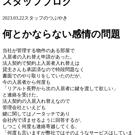
スタッフブログ
2023.03.22
スタッフのつぶやき
何とかならない感情の問題
当社が管理する物件のある部屋で
入居者の入れ替え申請があった。
法人契約で契約上入居者入れ替え
は
貸主さんも承諾済なので
特段問題なく
書面でのやり取りをしてい
たのだが、
今の入居者から何度も
「リアルト長野から次の入居者に
鍵を渡して欲しい」
と連絡を受けた。
法人契約の入居入れ替えなの
で
管理会社といえども
鍵に関してはノータッチであり
会社内で済ま
せるように回答するが、
しつこく
何度も連絡寄越してくる。
「何度も言いますが弊社では
そのようなサービスはしていま