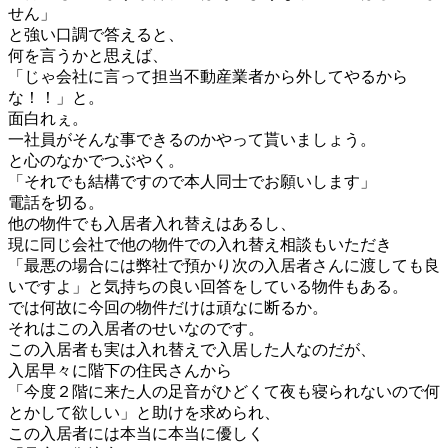
せん」
と
強い口調で答えると、
何を言うか
と思えば、
「
じゃ会社に言って担当不動産業者から
外してやるから
な！！」と。
面白れぇ。
一社員が
そんな事できるのか
やって貰いましょう。
と心のなかでつぶやく。
「それでも結構ですので本人同士で
お願いします」
電話を切る。
他の物件でも入居者入れ替えはあるし、
現に同じ会社で他の物件での入れ替え相談もいただき
「最悪
の場合には弊社で預かり次の入居者さんに渡しても良
いですよ」
と気持ちの良い回答をしている物件も
ある。
では何故に今回の物件だけは頑なに断るか。
それはこの入居者のせいなのです。
この入居者も実は入れ替えで入居した人なのだが、
入居早々に階下の住民さんから
「今度２階に来た
人の足音がひどくて夜も寝られないので何
とかして欲しい」
と助けを求められ、
この入居者には本当に
本当に優しく