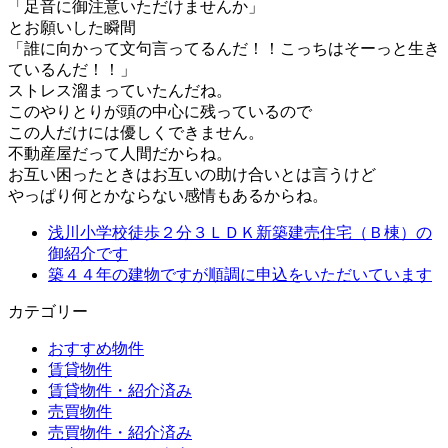
「足音に御注意いただけませんか」
とお願いした瞬間
「誰に向かって文句言ってるんだ！！
こっちはそーっと生き
ているんだ！！」
ストレス溜まっていたんだね。
このやりとりが頭の中心に残って
いるので
この人だけには優しくできません。
不動産屋だって人間だからね。
お互い困ったときはお互いの
助け合いとは言うけど
やっぱり何とかならない感情もあるからね。
浅川小学校徒歩２分３ＬＤＫ新築建売住宅（Ｂ棟）の
御紹介です
築４４年の建物ですが順調に申込をいただいています
カテゴリー
おすすめ物件
賃貸物件
賃貸物件・紹介済み
売買物件
売買物件・紹介済み