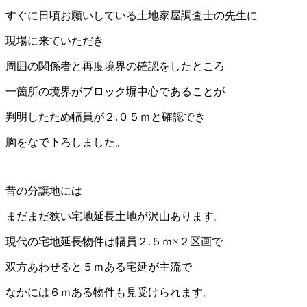
すぐに日頃お願いしている土地家屋調査士の先生に
現場に来ていただき
周囲の関係者と再度境界の
確認をしたところ
一箇所の境界がブロック塀中心であることが
判明したため幅員が２
.
０５ｍと確認
でき
胸をなで下ろしました。
昔の分譲地には
まだまだ狭い宅地延長土地が沢山あります。
現代の宅地延長物件は幅員２
.
５ｍ
×
２区画
で
双方あわせると５ｍある宅延が主流で
なかには６ｍある物件も見受けられます。