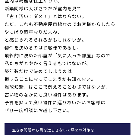
室内は綺麗な仕上がりで、
新築同様は大げさでだが
室内を見て
「古！汚い！ダメ！」とはならない。
ただ、
これも不動産屋目線なのでお客様からしたら
やっぱり築年なりだよ
ね、
と感じられるられる
かもしれないが。
物件を決めるのはお客様であるし、
最終的に決めた部屋が「
気に入った部屋」なので
私たちがとやか
く言えるもではないが、
築年数だけで決めてしまうのは
損することになってしまうかも知れ
ない。
温故知新、はここで例えることわざではないが、
古い物のなかにも良い物件はあります。
予算を抑えて良い物件に巡りあいたいお客様は
ぜひ一度相談にお越
し下さい。
空き家問題から目を逸らさないで早めの対策を