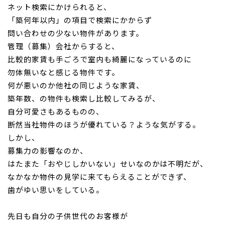
ネット検索にかけられる
と、
「築何年以内」
の項目で検索にかからず
お問い合わせ
問い合わせの少ない物件があります。
管理（募集）会社からすると、
比較的家賃も手ごろで室内も綺麗になっているのに
勿体無いなと
感じる物件です。
何が悪いのか他社の同じような家賃、
築年数、
の物件も検索し比較してみるが、
自分可愛さもある
ものの、
断然当社物件のほうが優れている？ような気がする。
しかし、
募集力の影響なのか、
はたまた「おやじしかいない」
せいなのかは不明だが、
なかなか
物件の見学に来てもらえることができず、
歯がゆい思いをしている。
先日も自分の子供世代のお客様が