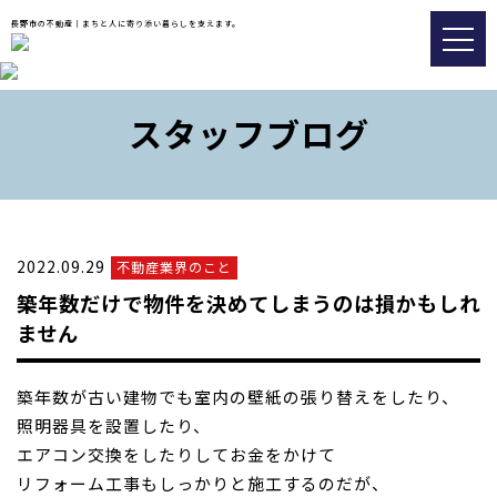
長野市の不動産｜まちと人に寄り添い暮らしを支えます。
トップ
スタッフブログ
おすすめ物件
会社情報
販売実績事例
2022.09.29
不動産業界のこと
スタッフブログ
築年数だけで物件を決めてしまうのは損かもしれ
アクセス
ません
築年数が古い建物でも室内の壁紙の張り替えをしたり、
026-217-8533
照明器具を設置したり、
エアコン交換を
したりしてお金をかけて
不動産の査定についてはこちら
リフォーム工事もしっかりと施工するのだ
が、