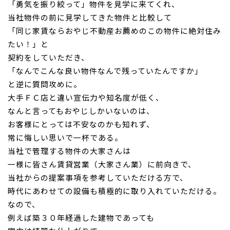
「勇気を振り絞って」
物件を見学に来てくれ、
当社物件の前に
見学してきた物件と比較して
「
同じ家賃ならおやじ不動産お薦めの
この物件に絶対住み
たい！」と
契約をしていただき、
「
なんでこんな良い物件なんで残っていたんですか」
と逆に質問攻めに。
大手ＦＣ店と違い宣伝力や知名度が低く、
なんと言ってもおやじしかいないのは、
お客様にとって
は不安なのかも知れず、
常に悔しい思いで一杯である。
当社で管理する物件の大家さんは
一様に皆さん賃貸営業（
大家さん業）に前向きで、
当社からの提案
事項を参考していただける方で、
時代にあわせての設備も積極的に取り入れていただける。
なので、
例えば築３０年経過した建物であっても