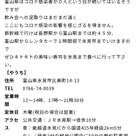
富山県はコロナ感染者が０人という日が続いてはいるそう
ですが
飲
み会への足取りは
まだまだ遠く
ここにもコロナ感染の影響を感じざるを得ません。
新幹線で行けば長野駅から富山駅までは約４５分、
富山駅からレンタカーで１時間弱
で氷見市までいけますの
で
ぜひキトキトの美味い寿司を氷見まで食
べに行って下さ
い。
【やうち】
住所
富山県氷見市比美町14-13
TEL
0766-74-0039
営業時
12～14時、17時～21時30分
間
定休日
木曜(祝日の場合は営業)
アクセ
公共交通：ＪＲ氷見駅→徒歩10分
ス
車：能越道氷見ICから国道415号経由2km5分
なし／徒歩2分の緑地公園内に50台の無料駐車場