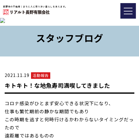
長野市の不動産｜まちと人に寄り添い暮らしを支えます。
トップ
おすすめ物件
スタッフブログ
会社情報
販売実績事例
2021.11.19
活動報告
スタッフブログ
キトキト！な地魚寿司満喫してきました
アクセス
コロナ感染がひとまず安心できる状況下になり、
026-217-8533
仕事も繁忙期前の静かな期間でもあり
この時期を逃すと何時行けるかわからないタイミングだっ
たので
不動産の査定についてはこちら
遠
距離ではあるものの