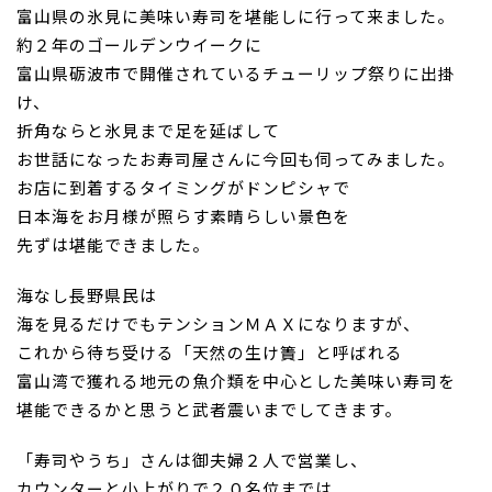
富山県の氷見に美味い寿司を堪能しに行って来ました。
お問い合わせ
約２年のゴールデンウイークに
富山県砺波市で開催されているチュ
ーリップ祭りに
出掛
け、
折角ならと氷見まで足を延ばして
お世話になったお寿司屋さんに今
回も伺って
みました。
お店に到着するタイミングがドンピシャで
日本海をお月様が照らす
素晴らしい景色を
先ずは堪能できました。
海なし長野県民は
海を見るだけでもテンションＭＡＸになりますが
、
これから待ち受ける
「天然の生け簀」
と呼ばれる
富山湾で獲れる地元の魚介類を中心とした美味い寿司を
堪能できるかと思うと武者震いまでしてきます。
「寿司やうち」さんは御夫婦２人で営業し、
カウンターと小上がりで２０名位までは