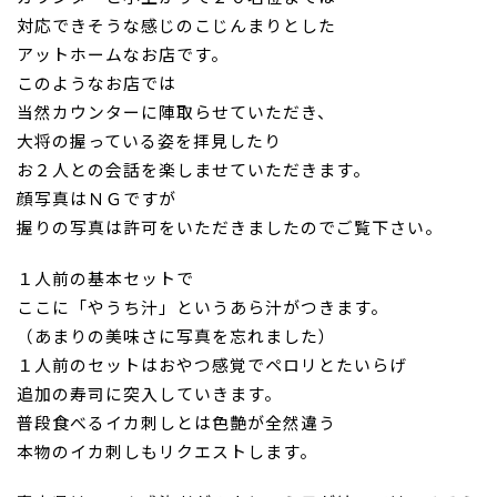
対応できそうな感じのこじんまりとした
アットホームなお店です。
このようなお店では
当然カウンターに陣取らせていただき、
大将の握っている姿を拝見
したり
お２人との会話を楽しませていただきます。
顔写真はＮＧですが
握りの写真は許可をいただきましたのでご覧下
さい。
１人前の基本セットで
ここに「やうち汁」
というあら汁がつきます。
（あまりの美味さ
に写真を忘れました）
１人前のセットはおやつ感覚でペロリとたいらげ
追加の寿司に突入
していきます。
普段食べるイカ刺しとは色艶が全然違う
本物のイカ刺しもリクエス
トします。