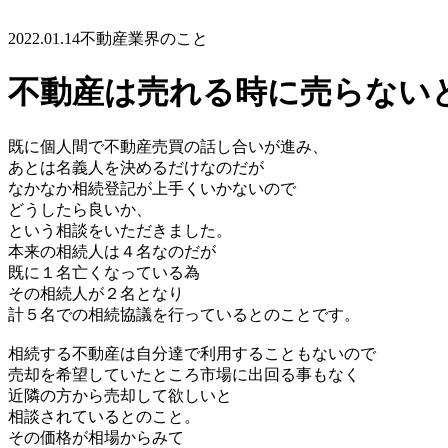
2022.01.14
不動産業界のこと
不動産は売れる時に売らない
既に個人間で不動産売買の話し合いが進み、
あとは名義人を決めるだけなのだが
なかなか相続登記が上手くいかないので
どうしたら良いか、
という相談をいただき
ました。
本来の相続人は４名なのだが
既に１名亡くなっている為
その相続人
が２名となり
計５名での相続協議を行っているとのことです。
相続する不動産は自分達で利用することもないので
売却を希望して
いたところ市場
に出回る事もなく
近隣の方から売却して欲しいと
相談されていると
のこと。
その価格が相場からみて