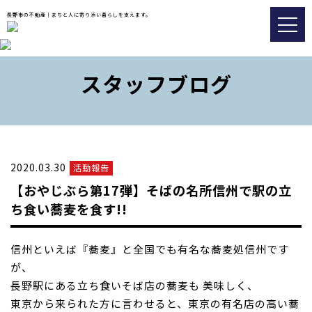
長野市の不動産｜まちと人に寄り添い暮らしを支えます。
トップ
スタッフブログ
おすすめ物件
会社情報
販売実績事例
2020.03.30
活動報告
スタッフブログ
【おやじぶら第17弾】そばの名所信州で駅の立
アクセス
ち食い蕎麦を食す!!
信州といえば『蕎麦』と全国でも有名な蕎麦処信州です
026-217-8533
が、
長野駅にある立ち食いそば店の蕎麦も 美味しく、
不動産の査定についてはこちら
東京から来られた方に言わせると、
東京の有名店の高い蕎