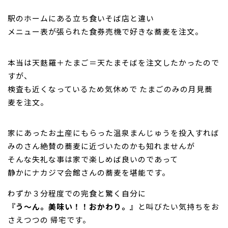
駅のホームにある立ち食いそば店と違い
メニュー表が張られた食券売機で好きな蕎麦を注文。
本当は天麩羅＋たまご＝天たまそばを注文したかったので
すが、
検査も近くなっているため気休めで たまごのみの月見蕎
麦を注文。
家にあったお土産にもらった温泉まんじゅうを投入すれば
みのさん絶賛の蕎麦に近づいたのかも知れませんが
そんな失礼な事は家で楽しめば良いのであって
静かにナカジマ会館さんの蕎麦を堪能です。
わずか３分程度での完食と驚く自分に
『う～ん。美味い！！おかわり。』
と叫びたい気持ちをお
さえつつの 帰宅です。