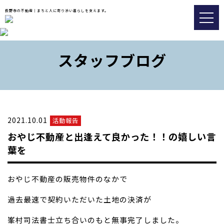
長野市の不動産｜まちと人に寄り添い暮らしを支えます。
トップ
スタッフブログ
おすすめ物件
会社情報
販売実績事例
2021.10.01
活動報告
スタッフブログ
おやじ不動産と出逢えて良かった！！の嬉しい言
アクセス
葉を
おやじ不動産の販売物件のなかで
026-217-8533
過去最速で契約いただいた土地の決済が
不動産の査定についてはこちら
峯村司法書士
立ち合いのもと無事完了しました。