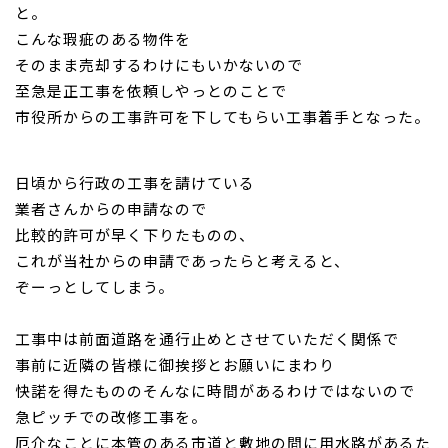
と。
こんな瑕疵のある物件を
お問い合わせ
そのまま売却するわけにもいかないので
至
急是正工事を依頼しやっとのことで
市役所からの工事許可
を下してもらい工事着手となった。
日頃から行政の工事を請けている
業者さんからの申請なので
比較的
許可が早く下りたものの、
これが当社からの申請であった
らと考えると、
ぞーっとしてしまう。
工事中は前面道路を通行止めとさせていただく関係で
事前に近隣の
皆様に御挨拶と
お願いにまわり
快諾を得たもののそんなに
時間があるわけではないので
急ピッチでの改修工事を。
厄介なことに本管のある市道と敷地の間に用水路があるた