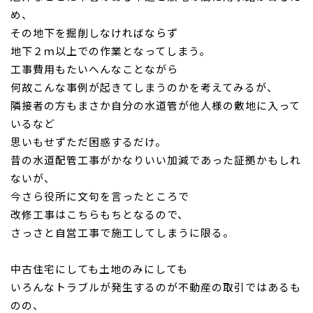
め、
その地下
を掘削しなければならず
地下２ｍ以上での作業となってしまう。
工事費用もたいへんなことながら
何故こんな事例が起きてし
まうのかを考えてみるが、
隣接者の方もまさか自分の水道管が他人様の敷地に入って
いるなど
思いもせずただ困惑するだけ。
昔の水道配管工事がかなりいい加減であった証拠かもしれ
ないが、
今さら役所に文句を言ったところで
改修工事はこちらもち
となるので、
さっさと自営工事で施工してしまうに限る。
中古住宅にしても土地のみにしても
いろんなトラブルが発生するの
が不動産の取引ではあるも
のの、