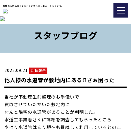
長野市の不動産｜まちと人に寄り添い暮らしを支えます。
トップ
スタッフブログ
おすすめ物件
会社情報
販売実績事例
2022.09.21
活動報告
スタッフブログ
他人様の水道管が敷地内にある⁉さぁ困った
アクセス
当社が不動産生前整理のお手伝いで
買取させていただいた敷地内に
026-217-8533
なんと隣宅の水道管があることが判明した。
水道工事業者
さんに詳細を調査してもらったところ
不動産の査定についてはこちら
やはり水道管はあり現在も継
続して利用しているとのこ