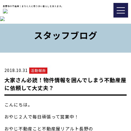
長野市の不動産｜まちと人に寄り添い暮らしを支えます。
トップ
スタッフブログ
おすすめ物件
会社情報
販売実績事例
2018.10.31
活動報告
スタッフブログ
大家さん必読！物件情報を囲んでしまう不動産屋
アクセス
に依頼して大丈夫？
こんにちは。
026-217-8533
おやじ２人で毎日頑張って営業中！
不動産の査定についてはこちら
おやじ不動産こと不動産屋リアルト長野の