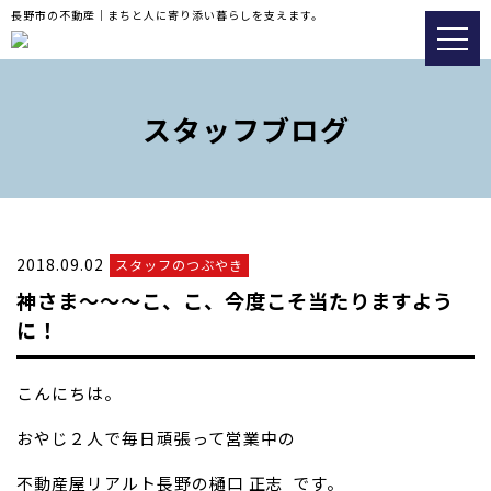
長野市の不動産｜まちと人に寄り添い暮らしを支えます。
トップ
おすすめ物件
スタッフブログ
会社情報
販売実績事例
2018.09.02
スタッフのつぶやき
スタッフブログ
神さま〜〜〜こ、こ、今度こそ当たりますよう
アクセス
に！
026-217-8533
こんにちは。
おやじ２人で毎日頑張って営業中の
不動産の査定についてはこ
ちら
不動産屋リアルト長野の樋口 正志
です。