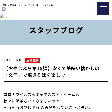
長野市の不動産｜まちと人に寄り添い暮らしを支えます。
トップ
スタッフブログ
おすすめ物件
会社情報
販売実績事例
2020.06.05
活動報告
スタッフブログ
【おやじぶら第18弾】安くて美味い懐かしの
アクセス
「文佳」で焼きそばを楽しむ
026-217-8533
コロナウイルス感染予防のスティホームも
徐々に解禁されてきましたので
不動産の査定についてはこちら
そろそろおやじぶら の再開をしていこうと思い、