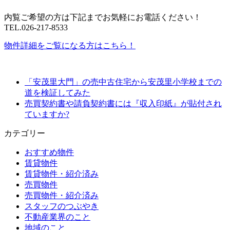
内覧ご希望の方は下記までお気軽にお電話ください！
TEL.026-217-8533
物件詳細をご覧になる方はこちら！
「安茂里大門」の売中古住宅から安茂里小学校までの
道を検証してみた
売買契約書や請負契約書には『収入印紙』が貼付され
ていますか?
カテゴリー
おすすめ物件
賃貸物件
賃貸物件・紹介済み
売買物件
売買物件・紹介済み
スタッフのつぶやき
不動産業界のこと
地域のこと