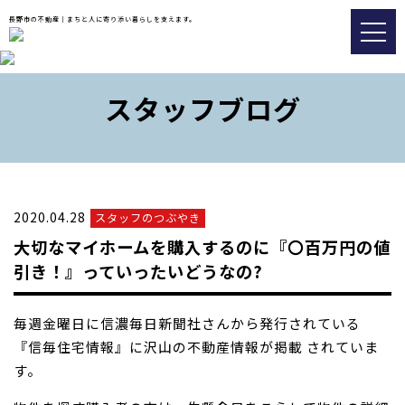
長野市の不動産｜まちと人に寄り添い暮らしを支えます。
トップ
スタッフブログ
おすすめ物件
会社情報
販売実績事例
2020.04.28
スタッフのつぶやき
スタッフブログ
大切なマイホームを購入するのに『〇百万円の値
アクセス
引き！』っていったいどうなの?
毎週金曜日に信濃毎日新聞社さんから発行されている
026-217-8533
『信毎住宅情報』に沢山の不動産情報が掲載 されていま
す。
不動産の査定についてはこちら