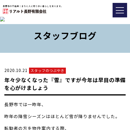
長野市の不動産｜まちと人に寄り添い暮らしを支えます。
トップ
おすすめ物件
スタッフブログ
会社情報
販売実績事例
2020.10.21
スタッフのつぶやき
スタッフブログ
年々少なくなった『雪』ですが今年は早目の準備
アクセス
を心がけましょう
026-217-8533
長野市では一昨年、
昨年の降雪シーズンはほとんど雪が降りませんでした。
不動産の査定についてはこちら
転勤者の方を物件案内する際、