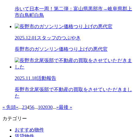
歩いて日本一周！第二弾：富山県黒部市→岐阜県郡上
市白鳥町白鳥
2025.12.01
スタッフのつぶやき
長野市のガソンリン価格つり上げの悪代官
2025.11.18
活動報告
長野市北尾張部で不動産の買取をさせていただきまし
た
« 先頭
«
...
2
3
4
5
6
...
10
20
30
...
»
最後 »
カテゴリー
おすすめ物件
賃貸物件